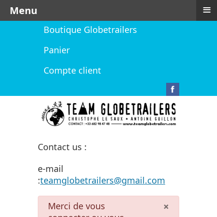
≡
Menu
Boutique Globetrailers
Panier
Compte client
Contact us :
e-mail
:
teamglobetrailers@gmail.com
danger
×
Merci de vous