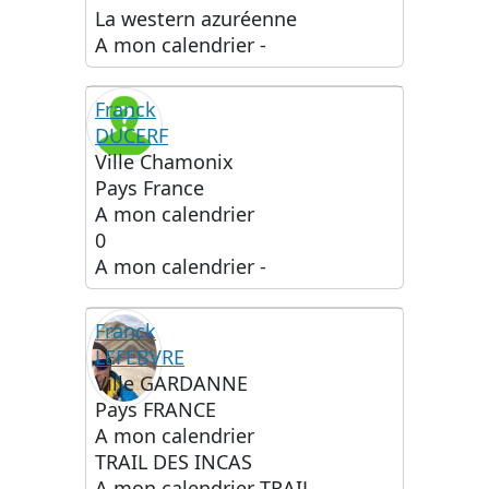
La western azuréenne
A mon calendrier
-
Franck
DUCERF
Ville
Chamonix
Pays
France
A mon calendrier
0
A mon calendrier
-
Franck
LEFEBVRE
Ville
GARDANNE
Pays
FRANCE
A mon calendrier
TRAIL DES INCAS
A mon calendrier
TRAIL