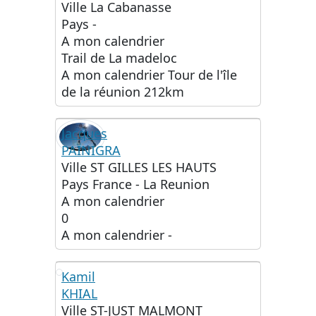
IL
Ville
La Cabanasse
Pays
-
A mon calendrier
Trail de La madeloc
A mon calendrier
Tour de l'île
de la réunion 212km
Jacques
PAÏNIGRA
Ville
ST GILLES LES HAUTS
Pays
France - La Reunion
A mon calendrier
0
A mon calendrier
-
Kamil
KHIAL
KK
Ville
ST-JUST MALMONT