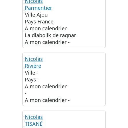
Nicolas
Parmentier
NP
Ville
Ajou
Pays
France
A mon calendrier
La diabolik de ragnar
A mon calendrier
-
Nicolas
Rivière
NR
Ville
-
Pays
-
A mon calendrier
-
A mon calendrier
-
Nicolas
TISANÉ