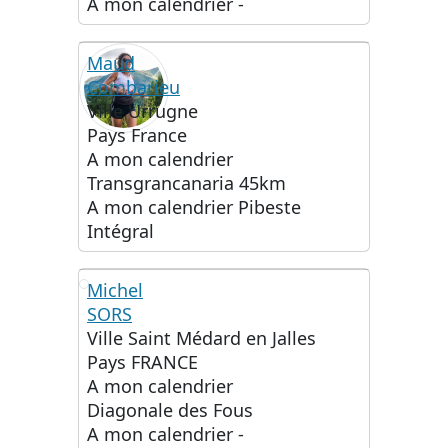
A mon calendrier
-
Maud
Combarieu
Ville
Urrugne
Pays
France
A mon calendrier
Transgrancanaria 45km
A mon calendrier
Pibeste
Intégral
Michel
SORS
MS
Ville
Saint Médard en Jalles
Pays
FRANCE
A mon calendrier
Diagonale des Fous
A mon calendrier
-