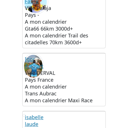
Fabre
Ville
Palaja
Pays
-
A mon calendrier
Gta66 66km 3000d+
A mon calendrier
Trail des
citadelles 70km 3600d+
Igor
Arrouet
Ville
DERVAL
Pays
France
A mon calendrier
Trans Aubrac
A mon calendrier
Maxi Race
isabelle
laude