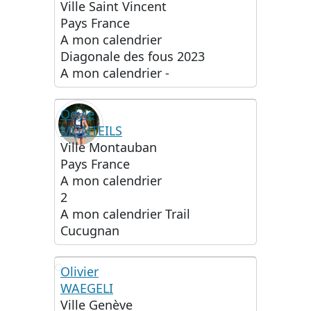
NT
Ville
Saint Vincent
Pays
France
A mon calendrier
Diagonale des fous 2023
A mon calendrier
-
Odyle
MONTEILS
Ville
Montauban
Pays
France
A mon calendrier
2
A mon calendrier
Trail
Cucugnan
Olivier
WAEGELI
OW
Ville
Genève