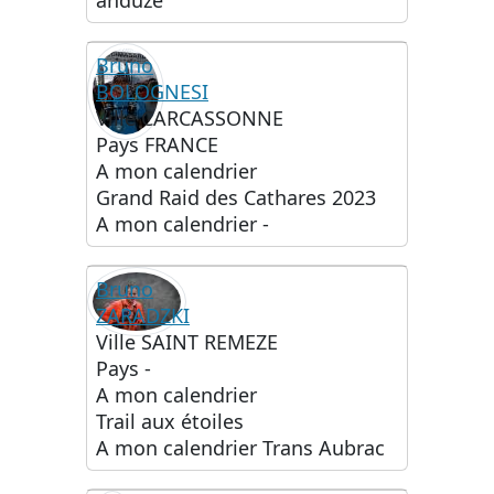
anduze
Bruno
BOLOGNESI
Ville
CARCASSONNE
Pays
FRANCE
A mon calendrier
Grand Raid des Cathares 2023
A mon calendrier
-
Bruno
ZARADZKI
Ville
SAINT REMEZE
Pays
-
A mon calendrier
Trail aux étoiles
A mon calendrier
Trans Aubrac