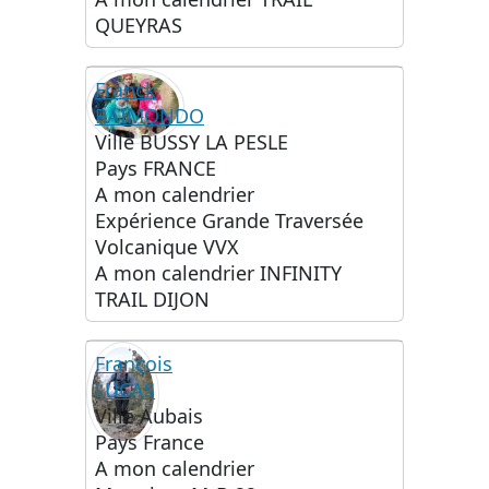
QUEYRAS
Franck
RAIMONDO
Ville
BUSSY LA PESLE
Pays
FRANCE
A mon calendrier
Expérience Grande Traversée
Volcanique VVX
A mon calendrier
INFINITY
TRAIL DIJON
François
LUCAS
Ville
Aubais
Pays
France
A mon calendrier