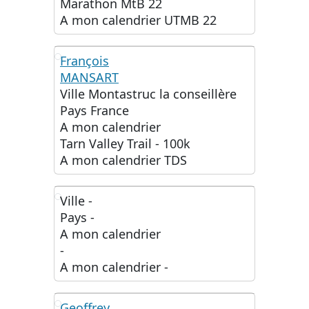
Marathon MtB 22
A mon calendrier
UTMB 22
François
MANSART
FM
Ville
Montastruc la conseillère
Pays
France
A mon calendrier
Tarn Valley Trail - 100k
A mon calendrier
TDS
Ville
-
Pays
-
FT
A mon calendrier
-
A mon calendrier
-
Geoffrey