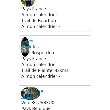
Ville
-
Pays
France
A mon calendrier
Trail de Bourbon
A mon calendrier
-
Didier
Gouiffes
Ville
Rosporden
Pays
France
A mon calendrier
Trail de Plaintel 42kms
A mon calendrier
-
Dominique
Potier
Ville
ROUVREUX
Pays
Belgique