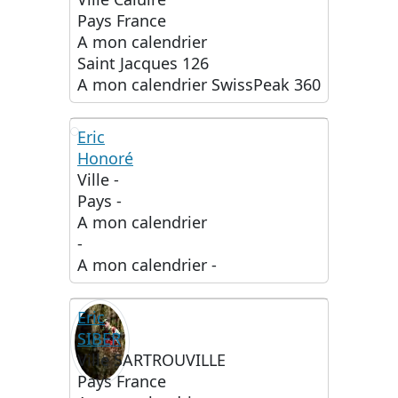
Pays
France
A mon calendrier
Saint Jacques 126
A mon calendrier
SwissPeak 360
Eric
Honoré
EH
Ville
-
Pays
-
A mon calendrier
-
A mon calendrier
-
Eric
SIBER
Ville
SARTROUVILLE
Pays
France