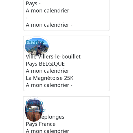
Pays
-
A mon calendrier
-
A mon calendrier
-
Fabrice
Yans
Ville
Villers-le-bouillet
Pays
BELGIQUE
A mon calendrier
La Magnétoise 25K
A mon calendrier
-
Florian
Berthier
Ville
Replonges
Pays
France
A mon calendrier