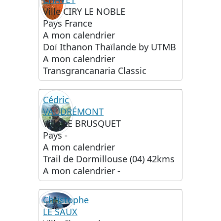
Ville
CIRY LE NOBLE
Pays
France
A mon calendrier
Doï Ithanon Thaïlande by UTMB
A mon calendrier
Transgrancanaria Classic
Cédric
VAUDRÉMONT
Ville
LE BRUSQUET
Pays
-
A mon calendrier
Trail de Dormillouse (04) 42kms
A mon calendrier
-
Christophe
LE SAUX