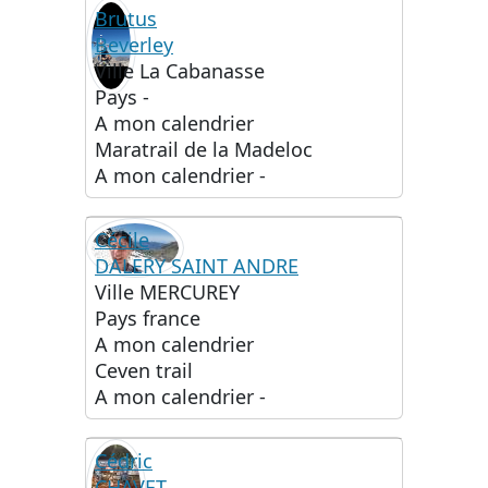
Brutus
Beverley
Ville
La Cabanasse
Pays
-
A mon calendrier
Maratrail de la Madeloc
A mon calendrier
-
Cécile
DALERY SAINT ANDRE
Ville
MERCUREY
Pays
france
A mon calendrier
Ceven trail
A mon calendrier
-
Cédric
CHAVET