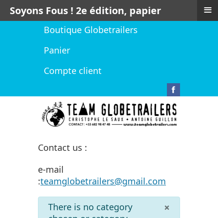
≡
Soyons Fous ! 2e édition, papier
Boutique Globetrailers
Panier
Compte client
Contact us :
e-mail
:
teamglobetrailers@gmail.com
info
×
There is no category