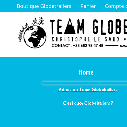
Boutique Globetrailers
Panier
Compte c
Home
Adhésion Team Globetrailers
C'est quoi Globetrailers ?