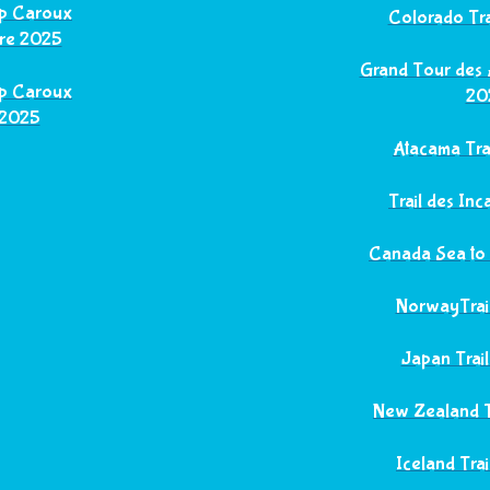
mp Caroux
Colorado Tr
re 2025
Grand Tour des
mp Caroux
20
 2025
Atacama Tr
Trail des I
Canada Sea t
NorwayTra
Japan Tra
New Zealand 
Iceland Tr