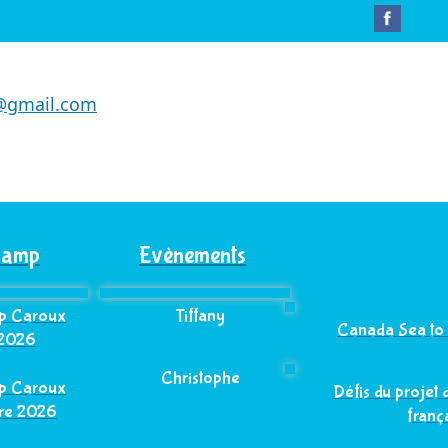
s@gmail.com
 Camp
Evènements
mp Caroux
Tiffany
Canada Sea t
 2026
Christophe
mp Caroux
Défis du projet 
re 2026
franç