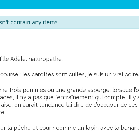
sn't contain any items
fille Adèle, naturopathe.
 course : les carottes sont cuites, je suis un vrai poir
mme trois pommes ou une grande asperge, lorsque l’o
des, il n’y a pas que l’entraînement qui compte… il y a
ise, on aurait tendance lui dire de s’occuper de ses oi
e.
er la pêche et courir comme un lapin avec la banane,