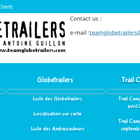
lient
Contact us :
e-mail :
teamglobetrailer
Globetrailers
Trail
Liste des Globetrailers
Trail Ca
avril
Localisation sur carte
Trail Ca
Liste des Ambassadeurs
septemb