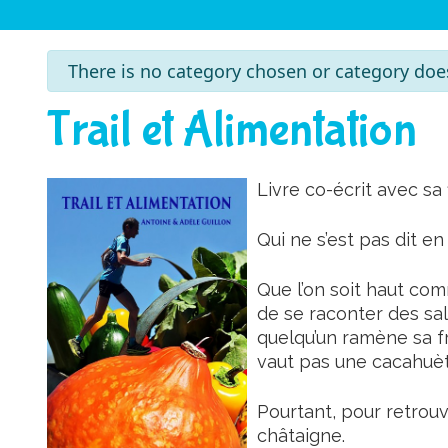
info
There is no category chosen or category doe
Trail et Alimentation
Livre co-écrit avec sa 
Qui ne s’est pas dit en
Que l’on soit haut co
de se raconter des sala
quelqu’un ramène sa fra
vaut pas une cacahuèt
Pourtant, pour retrouv
châtaigne.